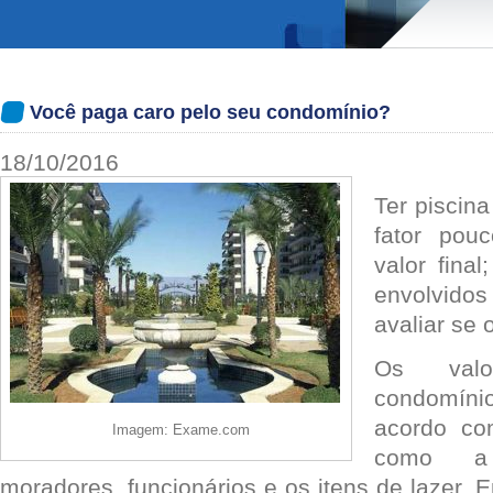
Você paga caro pelo seu condomínio?
18/10/2016
Ter piscin
fator pou
valor fina
envolvido
avaliar se 
Os val
condomíni
acordo com
Imagem: Exame.com
como a
moradores, funcionários e os itens de lazer. 