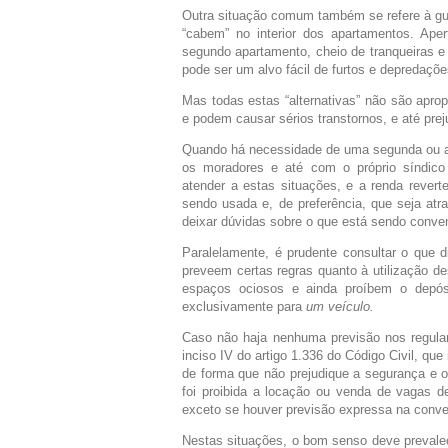
Outra situação comum também se refere à gu
“cabem” no interior dos apartamentos. Ap
segundo apartamento, cheio de tranqueiras e
pode ser um alvo fácil de furtos e depredaçõe
Mas todas estas “alternativas” não são aprop
e podem causar sérios transtornos, e até pre
Quando há necessidade de uma segunda ou at
os moradores e até com o próprio síndico
atender a estas situações, e a renda rever
sendo usada e, de preferência, que seja at
deixar dúvidas sobre o que está sendo conve
Paralelamente, é prudente consultar o que 
preveem certas regras quanto à utilização d
espaços ociosos e ainda proíbem o depós
exclusivamente para
um veículo.
Caso não haja nenhuma previsão nos regul
inciso IV do artigo 1.336 do Código Civil, qu
de forma que não prejudique a segurança e 
foi proibida a locação ou venda de vagas
exceto se houver previsão expressa na conve
Nestas situações, o bom senso deve prevale