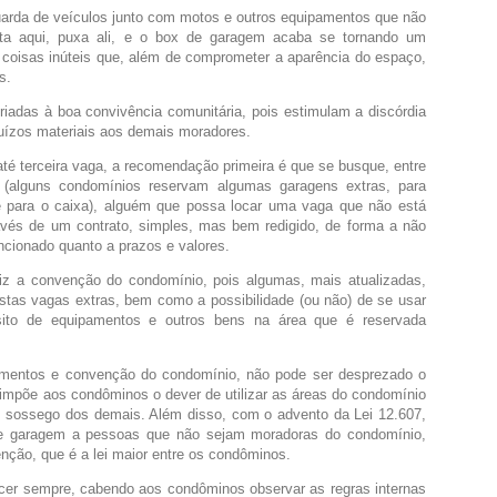
arda de veículos junto com motos e outros equipamentos que não
erta aqui, puxa ali, e o box de garagem acaba se tornando um
 coisas inúteis que, além de comprometer a aparência do espaço,
s.
riadas à boa convivência comunitária, pois estimulam a discórdia
juízos materiais aos demais moradores.
é terceira vaga, a recomendação primeira é que se busque, entre
 (alguns condomínios reservam algumas garagens extras, para
te para o caixa), alguém que possa locar uma vaga que não está
ravés de um contrato, simples, mas bem redigido, de forma a não
ncionado quanto a prazos e valores.
diz a convenção do condomínio, pois algumas, mais atualizadas,
estas vagas extras, bem como a possibilidade (ou não) de se usar
ito de equipamentos e outros bens na área que é reservada
amentos e convenção do condomínio, não pode ser desprezado o
e impõe aos condôminos o dever de utilizar as áreas do condomínio
o sossego dos demais. Além disso, com o advento da Lei 12.607,
 de garagem a pessoas que não sejam moradoras do condomínio,
nção, que é a lei maior entre os condôminos.
cer sempre, cabendo aos condôminos observar as regras internas