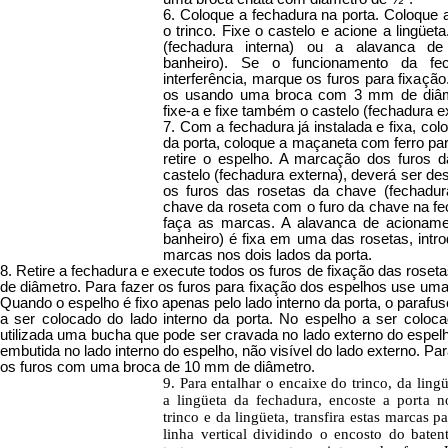
6. Coloque a fechadura na porta. Coloque
o trinco. Fixe o castelo e acione a ling
(fechadura interna) ou a alavanca de
banheiro). Se o funcionamento da fe
interferência, marque os furos para fixação
os usando uma broca com 3 mm de diâme
fixe-a e fixe também o castelo (fechadura e
7. Com a fechadura já instalada e fixa, co
da porta, coloque a maçaneta com ferro par
retire o espelho. A marcação dos furos 
castelo (fechadura externa), deverá ser 
os furos das rosetas da chave (fechadura
chave da roseta com o furo da chave na f
faça as marcas. A alavanca de acionamen
banheiro) é fixa em uma das rosetas, intr
marcas nos dois lados da porta.
8. Retire a fechadura e execute todos os furos de fixação das ro
de diâmetro. Para fazer os furos para fixação dos espelhos use um
Quando o espelho é fixo apenas pelo lado interno da porta, o parafus
a ser colocado do lado interno da porta. No espelho a ser coloca
utilizada uma bucha que pode ser cravada no lado externo do espelho
embutida no lado interno do espelho, não visível do lado externo. Pa
os furos com uma broca de 10 mm de diâmetro.
9. Para entalhar o encaixe do trinco, da lingü
a lingüeta da fechadura, encoste a porta n
trinco e da lingüeta, transfira estas marcas 
linha vertical dividindo o encosto do baten