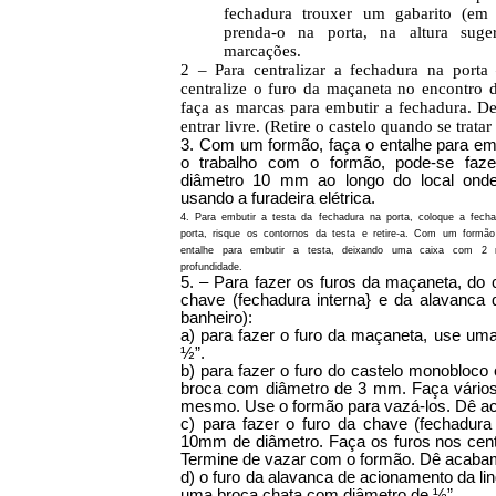
fechadura trouxer um gabarito (em
prenda-o na porta, na altura suger
marcações.
2 – Para centralizar a fechadura na porta
centralize o furo da maçaneta no encontro d
faça as marcas para embutir a fechadura. D
entrar livre. (Retire o castelo quando se trata
3. Com um formão, faça o entalhe para embu
o trabalho com o formão, pode-se faz
diâmetro 10 mm ao longo do local onde
usando a furadeira elétrica.
4. Para embutir a testa da fechadura na porta, coloque a fech
porta, risque os contornos da testa e retire-a. Com um formã
entalhe para embutir a testa, deixando uma caixa com 
profundidade.
5. – Para fazer os furos da maçaneta, do c
chave (fechadura interna} e da alavanca
banheiro):
a) para fazer o furo da maçaneta, use um
½”.
b) para fazer o furo do castelo monobloco
broca com diâmetro de 3 mm. Faça vários 
mesmo. Use o formão para vazá-los. Dê 
c) para fazer o furo da chave (fechadur
10mm de diâmetro. Faça os furos nos cen
Termine de vazar com o formão. Dê acaba
d) o furo da alavanca de acionamento da l
uma broca chata com diâmetro de ½”.